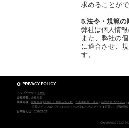
求めることが
5.法令・規範の
弊社は個人情報
また、弊社の個
に適合させ、規
す。
PRIVACY POLICY
トップページ :
HOME
会社概要 :
会社概要
業務内容 :
業務内容
|
宮崎日日新聞広告全般
|
ご不幸広告 謹告
|
みやにち なびぷら
|
宮日ステップ20プラス
|
ぽけっと
|
みやにち求人ガイド
|
宮日の生活情報紙
お問合わせ :
CONTACT
Copyright(c) 2012-